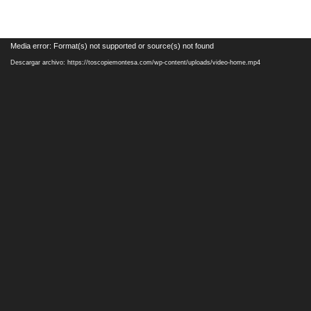
Reproductor
Media error: Format(s) not supported or source(s) not found
de
Descargar archivo: https://toscopiemontesa.com/wp-content/uploads/video-home.mp4
vídeo