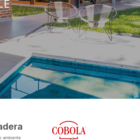
LE
adera
io ambiente